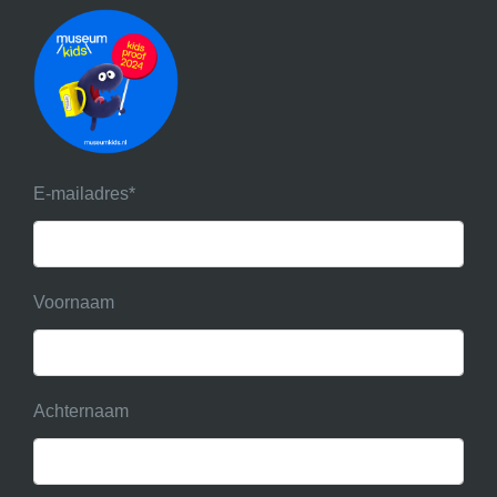
E-mailadres
*
Voornaam
Achternaam