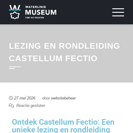
LEZING EN RONDLEIDING
CASTELLUM FECTIO
27 mei 2026
door
websitebeheer
Reactie gesloten
Ontdek Castellum Fectio: Een
unieke lezing en rondleiding