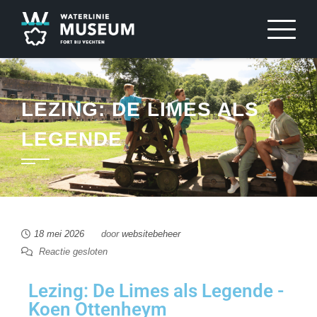
LEZING: DE LIMES ALS
LEGENDE
18 mei 2026
door
websitebeheer
Reactie gesloten
Lezing: De Limes als Legende -
Koen Ottenheym