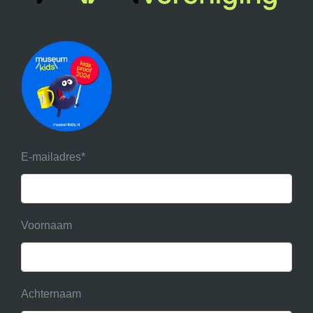
E-mailadres
*
Voornaam
Achternaam