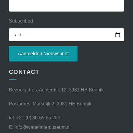
Subscribed
Aanmelden Nieuwsbrief
CONTACT
Bezoekadres: Achterdijk 12, 3981 HB Bunnik
Postadres: Marsdijk 2, 3981 HE Bunnik
tel: +31 (0) 30-65 65 285
E: info@waterliniemuseum.nl