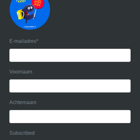
E-mailadres
*
Voornaam
Achternaam
Subscribed