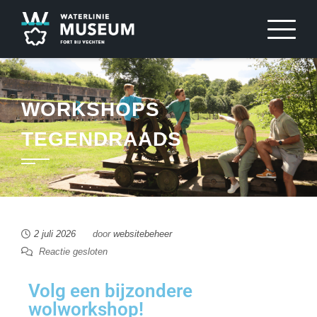
WORKSHOPS
TEGENDRAADS
2 juli 2026
door
websitebeheer
Reactie gesloten
Volg een bijzondere
wolworkshop!