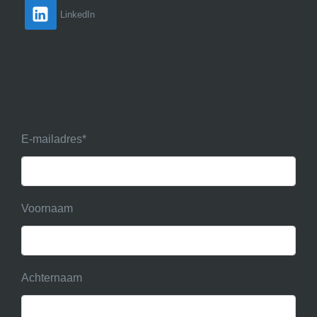
LinkedIn
E-mailadres
*
Voornaam
Achternaam