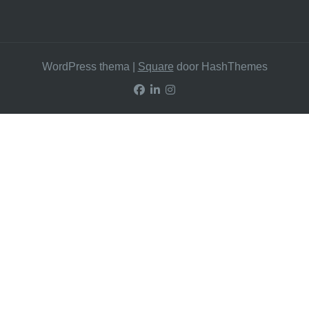
WordPress thema
|
Square
door HashThemes