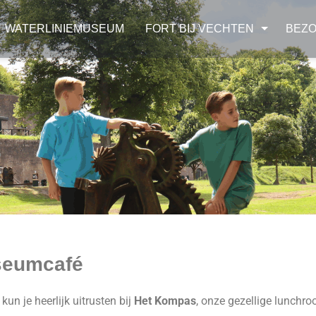
WATERLINIEMUSEUM
FORT BIJ VECHTEN
BEZ
seumcafé
kun je heerlijk uitrusten bij
Het Kompas
, onze gezellige lunchr