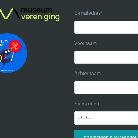
E-mailadres
*
Voornaam
Achternaam
Subscribed
Aanmelden Nieuwsbrief