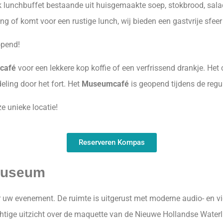
ijk lunchbuffet bestaande uit huisgemaakte soep, stokbrood, sal
ng of komt voor een rustige lunch, wij bieden een gastvrije sfeer
opend!
café
voor een lekkere kop koffie of een verfrissend drankje. Het 
ling door het fort. Het
Museumcafé
is geopend tijdens de reg
e unieke locatie!
Reserveren Kompas
emuseum
or uw evenement. De ruimte is uitgerust met moderne audio- en v
tige uitzicht over de maquette van de Nieuwe Hollandse Waterli