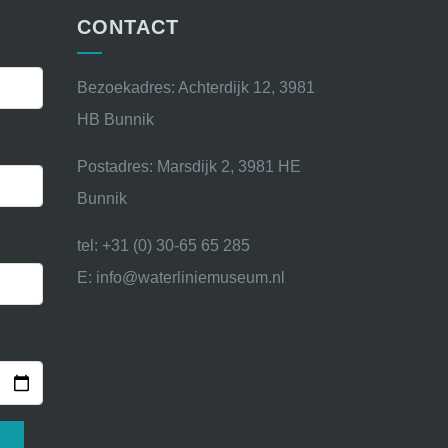
CONTACT
Bezoekadres: Achterdijk 12, 3981
HB Bunnik
Postadres: Marsdijk 2, 3981 HE
Bunnik
tel: +31 (0) 30-65 65 285
E: info@waterliniemuseum.nl