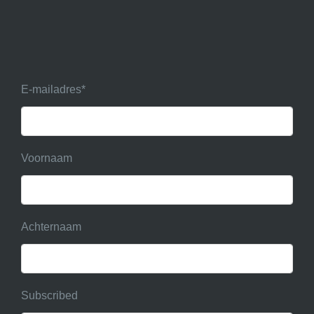
E-mailadres
*
Voornaam
Achternaam
Subscribed