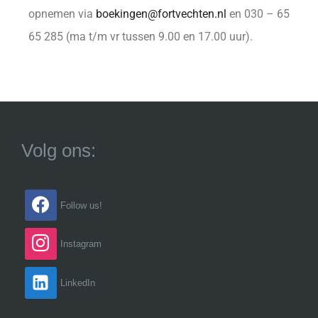
opnemen via
boekingen@fortvechten.nl
en 030 – 65
65 285 (ma t/m vr tussen 9.00 en 17.00 uur).
Volg ons:
Follow us!
Instagram
LinkedIn