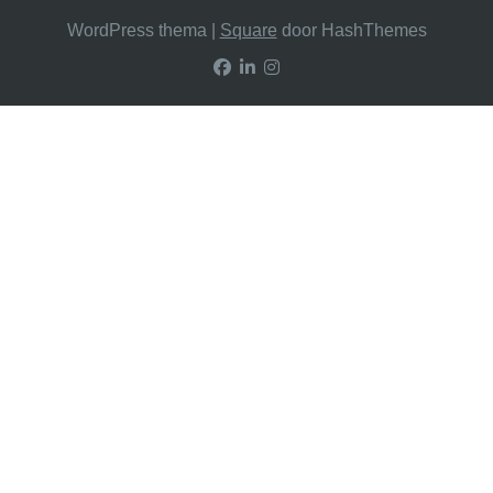
WordPress thema
|
Square
door HashThemes