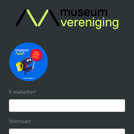
E-mailadres
*
Voornaam