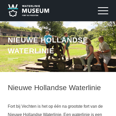
Sla
over
en
ga
naar
NIEUWE HOLLANDSE
inhoud
WATERLINIE
Nieuwe Hollandse Waterlinie
Fort bij Vechten is het op één na grootste fort van de
Nieuwe Hollandse Waterlinie. Een waterlinie is een